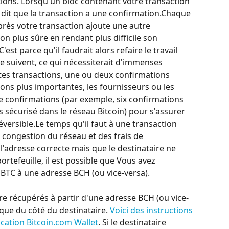
ions. Lorsqu'un bloc contenant votre transaction 
n dit que la transaction a une confirmation.Chaque 
près votre transaction ajoute une autre 
on plus sûre en rendant plus difficile son 
st parce qu'il faudrait alors refaire le travail 
 le suivent, ce qui nécessiterait d'immenses 
ites transactions, une ou deux confirmations 
ions plus importantes, les fournisseurs ou les 
de confirmations (par exemple, six confirmations 
sécurisé dans le réseau Bitcoin) pour s'assurer 
réversible.Le temps qu'il faut à une transaction 
congestion du réseau et des frais de 
l'adresse correcte mais que le destinataire ne 
ortefeuille, il est possible que Vous avez 
TC à une adresse BCH (ou vice-versa).
e récupérés à partir d'une adresse BCH (ou vice-
 que du côté du destinataire. 
Voici des instructions 
lication Bitcoin.com Wallet
. Si le destinataire 