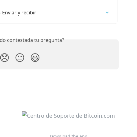
 Enviar y recibir
do contestada tu pregunta?
😞
😐
😃
Download the app