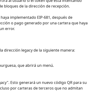
irá al usuario si el token que está intentando 
de bloques de la dirección de recepción.
O haya implementado EIP-681, después de 
ección o pago generado por una cartera que haya 
n error.
 la dirección legacy de la siguiente manera:
burguesa, que abrirá un menú.
egacy". Esto generará un nuevo código QR para su 
ncluso por carteras de terceros que no admitan 