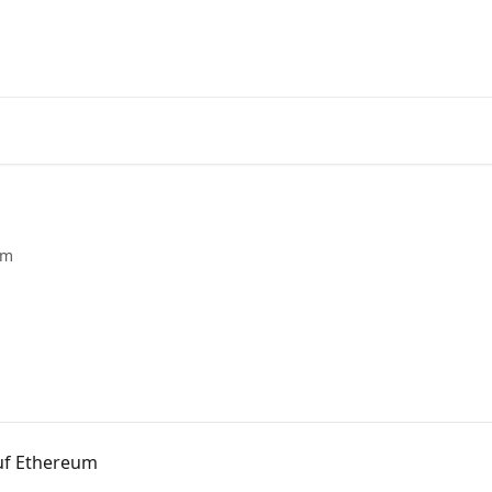
Laden 
um
uf Ethereum