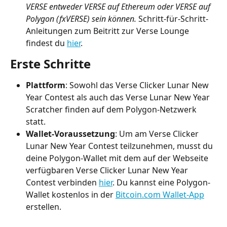
VERSE entweder VERSE auf Ethereum oder VERSE auf 
Polygon (fxVERSE) sein können.
 Schritt-für-Schritt-
Anleitungen zum Beitritt zur Verse Lounge 
findest du 
hier
.
Erste Schritte
Plattform
: Sowohl das Verse Clicker Lunar New 
Year Contest als auch das Verse Lunar New Year 
Scratcher finden auf dem Polygon-Netzwerk 
statt.
Wallet-Voraussetzung
: Um am Verse Clicker 
Lunar New Year Contest teilzunehmen, musst du 
deine Polygon-Wallet mit dem auf der Webseite 
verfügbaren Verse Clicker Lunar New Year 
Contest verbinden 
hier
. Du kannst eine Polygon-
Wallet kostenlos in der 
Bitcoin.com Wallet-App
erstellen.