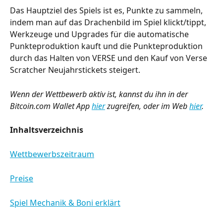
Das Hauptziel des Spiels ist es, Punkte zu sammeln, 
indem man auf das Drachenbild im Spiel klickt/tippt, 
Werkzeuge und Upgrades für die automatische 
Punkteproduktion kauft und die Punkteproduktion 
durch das Halten von VERSE und den Kauf von Verse 
Scratcher Neujahrstickets steigert.
Wenn der Wettbewerb aktiv ist, kannst du ihn in der 
Bitcoin.com Wallet App 
hier
 zugreifen, oder im Web 
hier
.
Inhaltsverzeichnis
Wettbewerbszeitraum
Preise
Spiel Mechanik & Boni erklärt