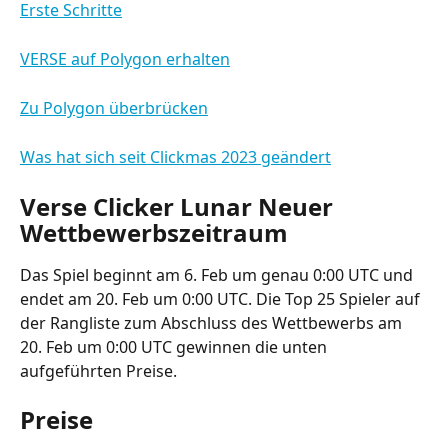
Erste Schritte
VERSE auf Polygon erhalten
Zu Polygon überbrücken
Was hat sich seit Clickmas 2023 geändert
Verse Clicker Lunar Neuer 
Wettbewerbszeitraum
Das Spiel beginnt am 6. Feb um genau 0:00 UTC und 
endet am 20. Feb um 0:00 UTC. Die Top 25 Spieler auf 
der Rangliste zum Abschluss des Wettbewerbs am 
20. Feb um 0:00 UTC gewinnen die unten 
aufgeführten Preise.
Preise