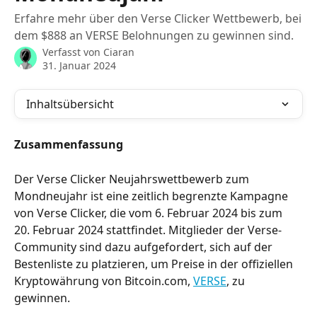
Erfahre mehr über den Verse Clicker Wettbewerb, bei
dem $888 an VERSE Belohnungen zu gewinnen sind.
Verfasst von
Ciaran
31. Januar 2024
Inhaltsübersicht
Zusammenfassung
Der Verse Clicker Neujahrswettbewerb zum 
Mondneujahr ist eine zeitlich begrenzte Kampagne 
von Verse Clicker, die vom 6. Februar 2024 bis zum 
20. Februar 2024 stattfindet. Mitglieder der Verse-
Community sind dazu aufgefordert, sich auf der 
Bestenliste zu platzieren, um Preise in der offiziellen 
Kryptowährung von Bitcoin.com, 
VERSE
, zu 
gewinnen.