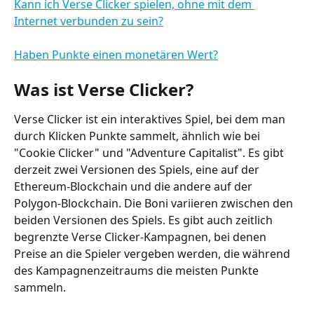
Kann ich Verse Clicker spielen, ohne mit dem 
Internet verbunden zu sein?
Haben Punkte einen monetären Wert?
Was ist Verse Clicker?
Verse Clicker ist ein interaktives Spiel, bei dem man 
durch Klicken Punkte sammelt, ähnlich wie bei 
"Cookie Clicker" und "Adventure Capitalist". Es gibt 
derzeit zwei Versionen des Spiels, eine auf der 
Ethereum-Blockchain und die andere auf der 
Polygon-Blockchain. Die Boni variieren zwischen den 
beiden Versionen des Spiels. Es gibt auch zeitlich 
begrenzte Verse Clicker-Kampagnen, bei denen 
Preise an die Spieler vergeben werden, die während 
des Kampagnenzeitraums die meisten Punkte 
sammeln.