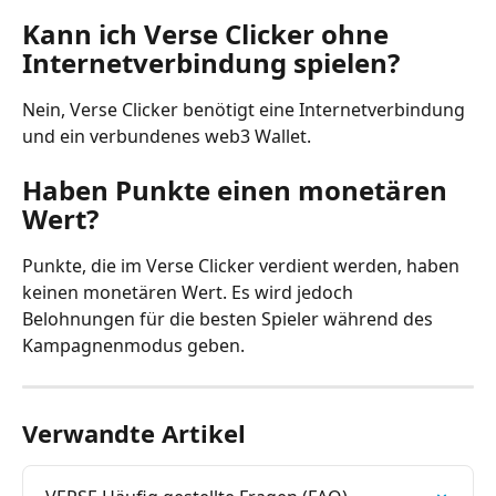
Kann ich Verse Clicker ohne 
Internetverbindung spielen?
Nein, Verse Clicker benötigt eine Internetverbindung 
und ein verbundenes web3 Wallet.
Haben Punkte einen monetären 
Wert?
Punkte, die im Verse Clicker verdient werden, haben 
keinen monetären Wert. Es wird jedoch 
Belohnungen für die besten Spieler während des 
Kampagnenmodus geben.
Verwandte Artikel