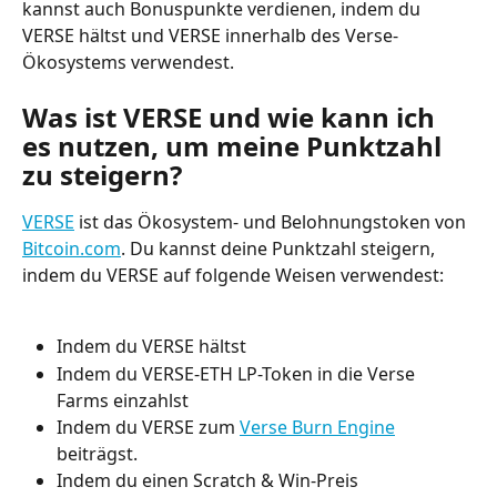
kannst auch Bonuspunkte verdienen, indem du 
VERSE hältst und VERSE innerhalb des Verse-
Ökosystems verwendest.
Was ist VERSE und wie kann ich 
es nutzen, um meine Punktzahl 
zu steigern?
VERSE
 ist das Ökosystem- und Belohnungstoken von 
Bitcoin.com
. Du kannst deine Punktzahl steigern, 
indem du VERSE auf folgende Weisen verwendest:
Indem du VERSE hältst
Indem du VERSE-ETH LP-Token in die Verse 
Farms einzahlst
Indem du VERSE zum 
Verse Burn Engine
beiträgst.
Indem du einen Scratch & Win-Preis 