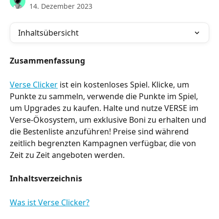
14. Dezember 2023
Inhaltsübersicht
Zusammenfassung
Verse Clicker
 ist ein kostenloses Spiel. Klicke, um 
Punkte zu sammeln, verwende die Punkte im Spiel, 
um Upgrades zu kaufen. Halte und nutze VERSE im 
Verse-Ökosystem, um exklusive Boni zu erhalten und 
die Bestenliste anzuführen! Preise sind während 
zeitlich begrenzten Kampagnen verfügbar, die von 
Zeit zu Zeit angeboten werden.
Inhaltsverzeichnis
Was ist Verse Clicker?