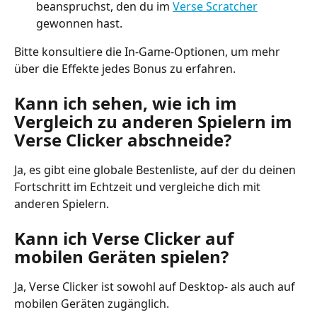
beanspruchst, den du im 
Verse Scratcher
gewonnen hast.
Bitte konsultiere die In-Game-Optionen, um mehr 
über die Effekte jedes Bonus zu erfahren.
Kann ich sehen, wie ich im 
Vergleich zu anderen Spielern im 
Verse Clicker abschneide?
Ja, es gibt eine globale Bestenliste, auf der du deinen 
Fortschritt im Echtzeit und vergleiche dich mit 
anderen Spielern.
Kann ich Verse Clicker auf 
mobilen Geräten spielen?
Ja, Verse Clicker ist sowohl auf Desktop- als auch auf 
mobilen Geräten zugänglich.