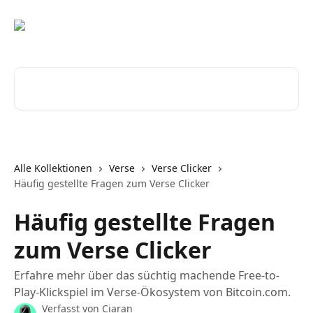
Zum Hauptinhalt springen
Nach Artikeln suchen …
Alle Kollektionen
Verse
Verse Clicker
Häufig gestellte Fragen zum Verse Clicker
Häufig gestellte Fragen
zum Verse Clicker
Erfahre mehr über das süchtig machende Free-to-
Play-Klickspiel im Verse-Ökosystem von Bitcoin.com.
Verfasst von
Ciaran