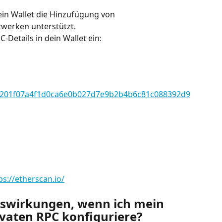
dein Wallet die Hinzufügung von 
zwerken unterstützt.
C-Details in dein Wallet ein:
79e1201f07a4f1d0ca6e0b027d7e9b2b4b6c81c088392d9
ps://etherscan.io/
uswirkungen, wenn ich mein 
ivaten RPC konfiguriere?