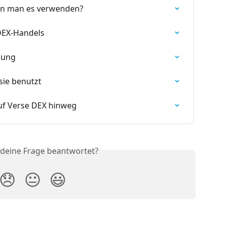
nn man es verwenden?
DEX-Handels
lung
sie benutzt
auf Verse DEX hinweg
 deine Frage beantwortet?
😞
😐
😃