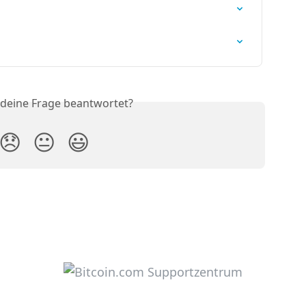
 deine Frage beantwortet?
😞
😐
😃