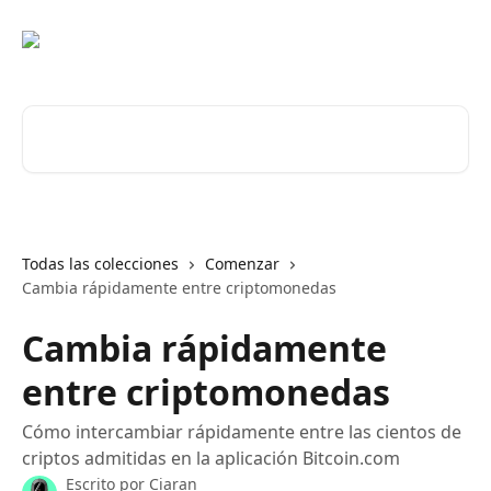
Ir al contenido principal
Buscar artículos...
Todas las colecciones
Comenzar
Cambia rápidamente entre criptomonedas
Cambia rápidamente
entre criptomonedas
Cómo intercambiar rápidamente entre las cientos de
criptos admitidas en la aplicación Bitcoin.com
Escrito por
Ciaran