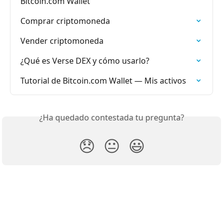
Bitcoin.com Wallet
Comprar criptomoneda
Vender criptomoneda
¿Qué es Verse DEX y cómo usarlo?
Tutorial de Bitcoin.com Wallet — Mis activos
¿Ha quedado contestada tu pregunta?
😞
😐
😃