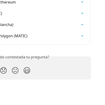
 Ethereum
C)
alancha)
Polygon (MATIC)
do contestada tu pregunta?
😞
😐
😃