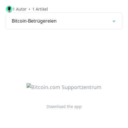
1 Autor
1 Artikel
Bitcoin-Betrügereien
Download the app