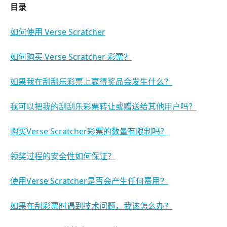
目录
如何使用 Verse Scratcher
如何购买 Verse Scratcher 彩票？
如果我在刮刮乐彩票上赢得奖品会发生什么？
我可以把我的刮刮乐彩票转让或赠送给其他用户吗？
购买Verse Scratcher彩票的数量有限制吗？
领奖过程的安全性如何保证？
使用Verse Scratcher是否会产生任何费用？
如果在刮彩票时遇到技术问题，我该怎么办？