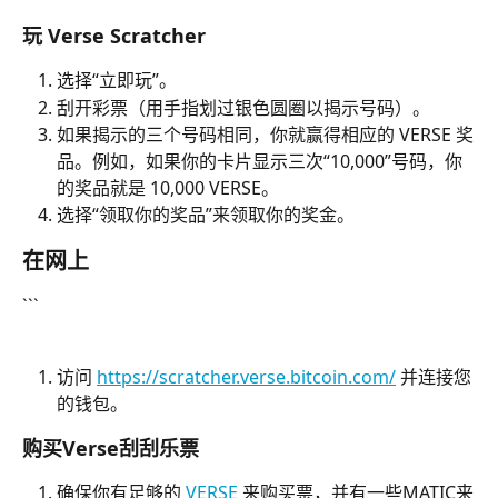
玩 Verse Scratcher
选择“立即玩”。
刮开彩票（用手指划过银色圆圈以揭示号码）。
如果揭示的三个号码相同，你就赢得相应的 VERSE 奖
品。例如，如果你的卡片显示三次“10,000”号码，你
的奖品就是 10,000 VERSE。
选择“领取你的奖品”来领取你的奖金。
在网上
```
访问 
https://scratcher.verse.bitcoin.com/
 并连接您
的钱包。
购买Verse刮刮乐票
确保你有足够的 
VERSE
 来购买票，并有一些MATIC来