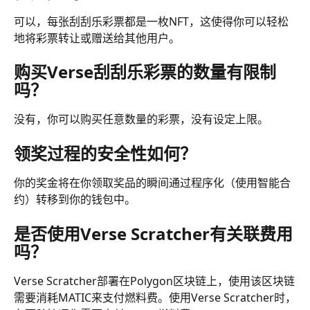
可以，每张刮刮乐彩票都是一枚NFT，这使得你可以轻松
地将彩票转让或赠送给其他用户。
购买Verse刮刮乐彩票的数量有限制
吗？
没有，你可以购买任意数量的彩票，没有设定上限。
领奖过程的安全性如何？
你的奖金将在你领取奖品的瞬间通过程序化（使用智能合
约）转移到你的钱包中。
是否使用Verse Scratcher有关联费用
吗？
Verse Scratcher部署在Polygon区块链上，使用该区块链
需要消耗MATIC来支付燃料费。使用Verse Scratcher时，