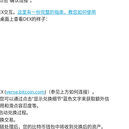
点击“确认连接”。
DEX交互。
这里有一份完整的指南，教您如何使用
在桌面上查看DEX的样子：
 (
verse.bitcoin.com
)（参见上方如何连接）。
您可以通过点击“显示兑换细节”蓝色文字来获取额外信
用和滑点容忍度等。
钮启动兑换过程。
换交易。
链处理后，您的比特币钱包中将收到兑换后的资产。