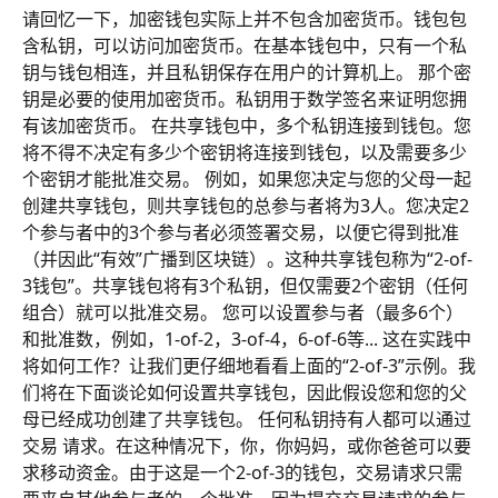
请回忆一下，加密钱包实际上并不包含加密货币。钱包包
含私钥，可以访问加密货币。在基本钱包中，只有一个私
钥与钱包相连，并且私钥保存在用户的计算机上。 那个密
钥是必要的使用加密货币。私钥用于数学签名来证明您拥
有该加密货币。 在共享钱包中，多个私钥连接到钱包。您
将不得不决定有多少个密钥将连接到钱包，以及需要多少
个密钥才能批准交易。 例如，如果您决定与您的父母一起
创建共享钱包，则共享钱包的总参与者将为3人。您决定2
个参与者中的3个参与者必须签署交易，以便它得到批准
（并因此“有效”广播到区块链）。这种共享钱包称为“2-of-
3钱包”。共享钱包将有3个私钥，但仅需要2个密钥（任何
组合）就可以批准交易。 您可以设置参与者（最多6个）
和批准数，例如，1-of-2，3-of-4，6-of-6等... 这在实践中
将如何工作？让我们更仔细地看看上面的“2-of-3”示例。我
们将在下面谈论如何设置共享钱包，因此假设您和您的父
母已经成功创建了共享钱包。 任何私钥持有人都可以通过
交易 请求。在这种情况下，你，你妈妈，或你爸爸可以要
求移动资金。由于这是一个2-of-3的钱包，交易请求只需